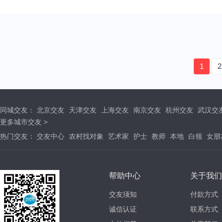
1
2
同城交友：
北京交友
天津交友
上海交友
南京交友
杭州交友
武汉交
更多城市交友 >
热门交友：
交友中心
农村找对象
艺术家
护士
教师
本地
白领
女朋
帮助中心
关于我们
交友须知
付款方式
诚信认证
联系方式