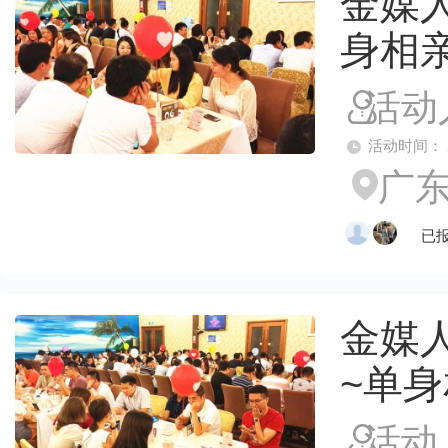
金媒人
身相
活动
活动时间： 2026
广东
已报
金媒人
~单
活动